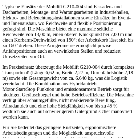
Typische Einsätze der Mobilift G210-004 sind Fassaden‑ und
Dacharbeiten, Montage‑ und Wartungsarbeiten in Industriehallen,
Elektro‑ und Beleuchtungsinstallationen sowie Einsätze im Event-
und Innenausbau, wo Reichweite und flexible Positionierung
gefragt sind. Die Maschine bietet eine maximale seitliche
Reichweite von 13,00 m, einen oberen Knickpunkt bei 7,00 m und
einen Korbarm‑Drehwinkel von 150°; der Arbeitskorb lässt sich bis
zu 160° drehen. Diese Armgeometrie ermöglicht präzise
Anfahrpositionen auch an verwinkelten Stellen und reduziert
Umsetzzeiten vor Ort.
Im Praxiseinsatz überzeugt die Mobilift G210-004 durch kompaktes
Transportmaß (Länge 6,62 m, Breite 2,27 m, Durchfahrtshöhe 2,18
m) sowie ein Gesamtgewicht von ca. 6.640 kg, was die Logistik
vereinfacht. Die Kombination aus Hybridantrieb,
Motor‑Start/Stop‑Funktion und emissionsarmem Betrieb sorgt für
niedrigen Geräuschpegel und hohe Betriebseffizienz. Die Maschine
verfügt über schaumgefüllte, nicht markierende Bereifung,
Allradantrieb und eine hohe Steigfähigkeit von bis zu 45 %,
wodurch sie auch auf schwierigerem Untergrund sicher manövriert
werden kann.
Für Sie bedeutet das geringere Rüstzeiten, ergonomischere
Arbeitsbedingungen und die Möglichkeit, anspruchsvolle